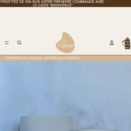
PROFITEZ DE 10% SUR VOTRE PREMIÈRE COMMANDE AVEC
PROFITEZ DE 10% SUR VOTRE PREMIÈRE COMMANDE AVEC
LE CODE "BIENVENUE"
LE CODE "BIENVENUE"
Flâme
Nomb
total
d’artic
dans l
panier:
Ephémère par essence, durable par évidence